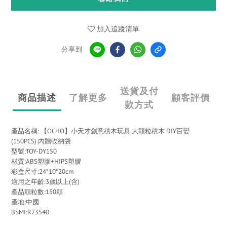
加入追蹤清單
分享到
送貨及付
商品描述
了解更多
顧客評價
款方式
產品名稱: 【OCHO】小天才創意積木玩具 大顆粒積木 DIY百變
(150PCS) 內贈收納袋
型號:TOY-DY150
材質:ABS塑膠+HIPS塑膠
彩盒尺寸:24*10*20cm
適用之年齡:3歲以上(含)
產品顆粒數:150顆
產地:中國
BSMI:R73540