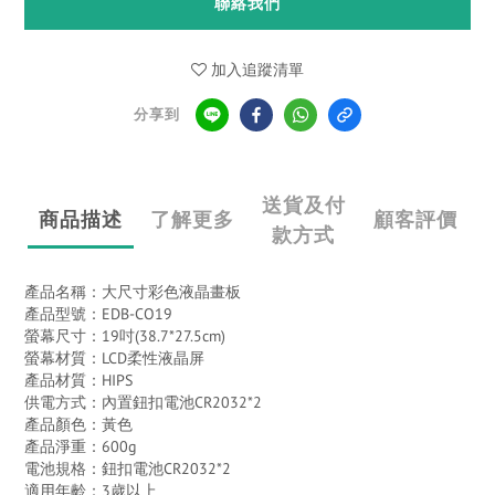
聯絡我們
加入追蹤清單
分享到
送貨及付
商品描述
了解更多
顧客評價
款方式
產品名稱：大尺寸彩色液晶畫板
產品型號：EDB-CO19
螢幕尺寸：19吋(38.7*27.5cm)
螢幕材質：LCD柔性液晶屏
產品材質：HIPS
供電方式：內置鈕扣電池CR2032*2
產品顏色：黃色
產品淨重：600g
電池規格：鈕扣電池CR2032*2
適用年齡：3歲以上