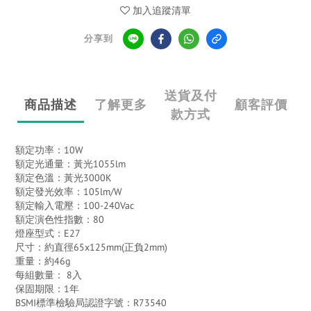
加入追蹤清單
分享到
送貨及付
商品描述
了解更多
顧客評價
款方式
額定功率：10W
額定光通量：黃光1055lm
額定色溫：黃光3000K
額定發光效率：105lm/W
額定輸入電壓：100-240Vac
額定演色性指數：80
燈座型式：E27
尺寸：約直徑65x125mm(正負2mm)
重量：約46g
每組數量： 8入
保固期限：1年
BSMI標準檢驗局認證字號：R73540