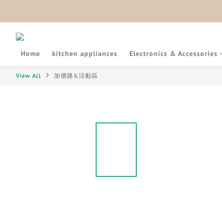
Home
kitchen appliances
Electronics & Accessories
View All
加價購&活動區