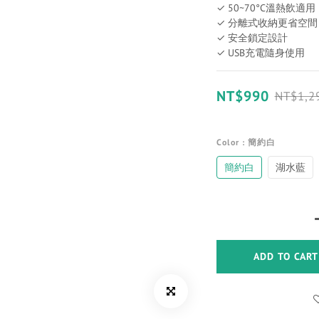
✓ 50~70°C溫熱飲適用
✓ 分離式收納更省空間
✓ 安全鎖定設計
✓ USB充電隨身使用
NT$990
NT$1,2
Color
: 簡約白
簡約白
湖水藍
ADD TO CART