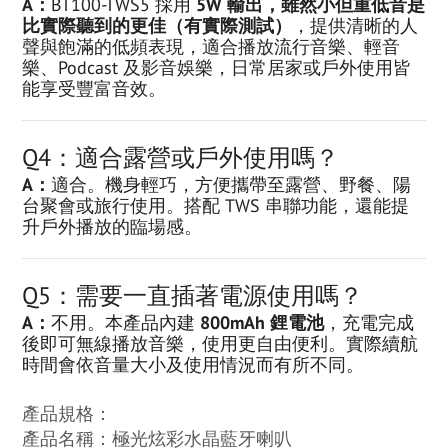
A：
BT100-TWS5 採用
5W 輸出，雖然小但重低音是
比實際聽到的更佳（有實際測試）
，提供清晰的人
聲與飽滿的低頻表現，適合播放流行音樂、輕音
樂、Podcast 及影音娛樂，日常居家或戶外使用皆
能享受豐富音效。
Q4：適合露營或戶外使用嗎？
A：
適合。機身輕巧，方便攜帶至露營、野餐、陽
台聚會或旅行使用。搭配 TWS 串聯功能，還能提
升戶外播放的臨場感。
Q5：需要一直插著電源使用嗎？
A：
不用。本產品內建
800mAh 鋰電池
，充電完成
後即可無線播放音樂，使用更自由便利。實際續航
時間會依音量大小及使用情況而有所不同。
產品規格：
產品名稱：極光炫彩水晶藍牙喇叭