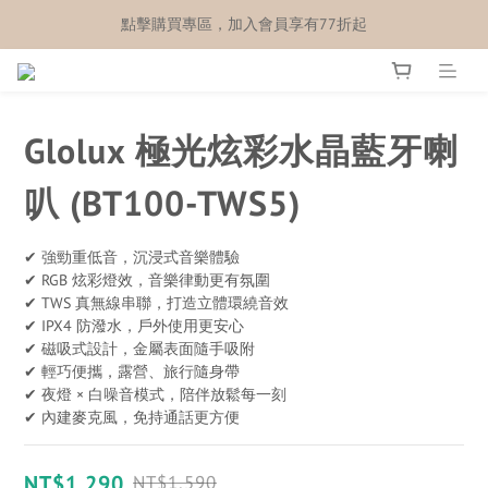
點擊購買專區，加入會員享有77折起
Glolux 極光炫彩水晶藍牙喇
叭 (BT100-TWS5)
✔ 強勁重低音，沉浸式音樂體驗
✔ RGB 炫彩燈效，音樂律動更有氛圍
✔ TWS 真無線串聯，打造立體環繞音效
✔ IPX4 防潑水，戶外使用更安心
✔ 磁吸式設計，金屬表面隨手吸附
✔ 輕巧便攜，露營、旅行隨身帶
✔ 夜燈 × 白噪音模式，陪伴放鬆每一刻
✔ 內建麥克風，免持通話更方便
NT$1,290
NT$1,590