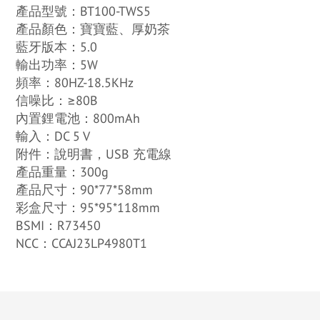
產品型號：BT100-TWS5
產品顏色：寶寶藍、厚奶茶
藍牙版本：5.0
輸出功率：5W
頻率：80HZ-18.5KHz
信噪比：≥80B
內置鋰電池：800mAh
輸入：DC 5 V
附件：說明書，USB 充電線
產品重量：300g
產品尺寸：90*77*58mm
彩盒尺寸：95*95*118mm
BSMI：R73450
NCC：CCAJ23LP4980T1