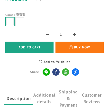
Color
: 寶寶藍
ADD TO CART
BUY NOW
Add to Wishlist
Share
Shipping
Additional
Customer
Description
&
details
Reviews
Payment